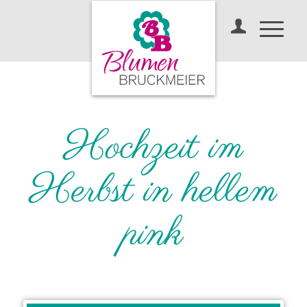
Hochzeit im
Herbst in hellem
pink