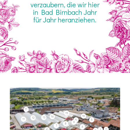
verzaubern, die wir hier
in Bad Birnbach Jahr
für Jahr heranziehen.
17
15
16
14
13
12
11
6
5
9
8
7
4
2
10
1